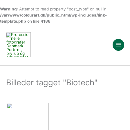
Warning
: Attempt to read property "post_type" on null in
/var/www/colourart.dk/public_html/wp-includes/link-
template.php
on line
4188
Gå
til
indholdet
Billeder tagget "Biotech"