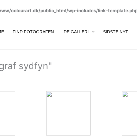
www/colourart.dk/public_html/wp-includes/link-template.ph
ME
FIND FOTOGRAFEN
IDE GALLERI
SIDSTE NYT
ograf sydfyn"