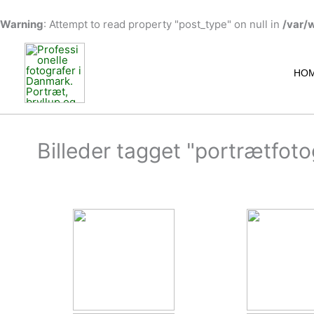
Warning
: Attempt to read property "post_type" on null in
/var/
Gå
til
indholdet
HO
Billeder tagget "portrætfot