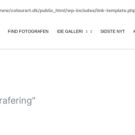
www/colourart.dk/public_html/wp-includes/link-template.ph
FIND FOTOGRAFEN
IDE GALLERI
SIDSTE NYT
rafering"