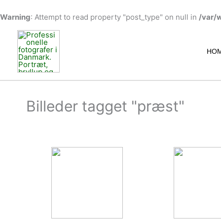
Warning
: Attempt to read property "post_type" on null in
/var/
Gå
til
indholdet
HO
Billeder tagget "præst"