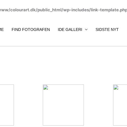
www/colourart.dk/public_html/wp-includes/link-template.ph
ME
FIND FOTOGRAFEN
IDE GALLERI
SIDSTE NYT