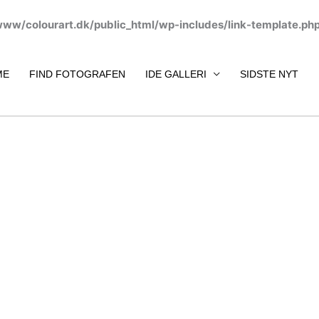
www/colourart.dk/public_html/wp-includes/link-template.ph
ME
FIND FOTOGRAFEN
IDE GALLERI
SIDSTE NYT