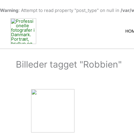
Warning
: Attempt to read property "post_type" on null in
/var/
Gå
til
indholdet
HO
Billeder tagget "Robbien"