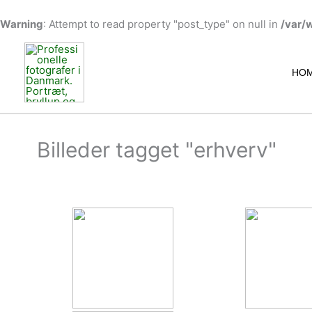
Warning
: Attempt to read property "post_type" on null in
/var/
Gå
til
indholdet
HO
Billeder tagget "erhverv"