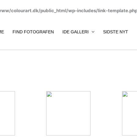
www/colourart.dk/public_html/wp-includes/link-template.ph
ME
FIND FOTOGRAFEN
IDE GALLERI
SIDSTE NYT