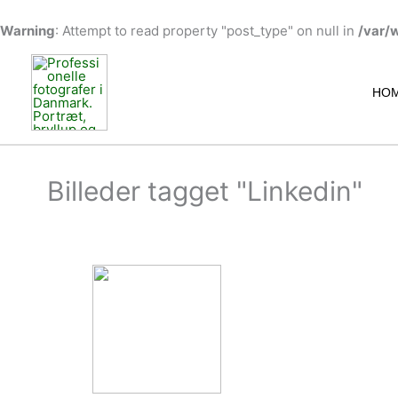
Warning
: Attempt to read property "post_type" on null in
/var/
Gå
til
indholdet
HO
Billeder tagget "Linkedin"