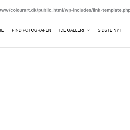
www/colourart.dk/public_html/wp-includes/link-template.ph
ME
FIND FOTOGRAFEN
IDE GALLERI
SIDSTE NYT